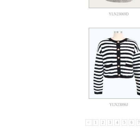
YLN23069D
YLN23096J
<
1
2
3
4
5
6
7